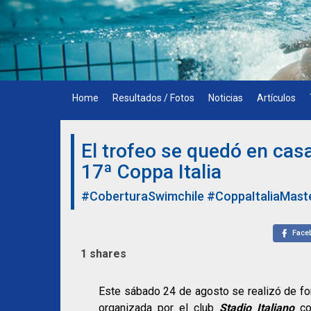
Skip
to
content
Home
Resultados / Fotos
Noticias
Artículos
El trofeo se quedó en casa
17ª Coppa Italia
#CoberturaSwimchile
#CoppaItaliaMast
Face
1
shares
Este sábado 24 de agosto se realizó de fo
organizada por el club
Stadio Italiano
c