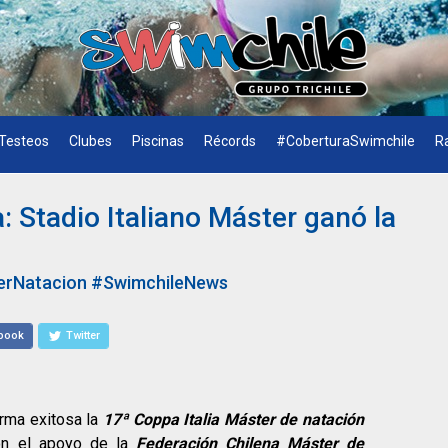
Testeos
Clubes
Piscinas
Récords
#CoberturaSwimchile
R
: Stadio Italiano Máster ganó la
erNatacion
#SwimchileNews
book
Twitter
rma exitosa la
17ª Coppa Italia Máster de natación
on el apoyo de la
Federación Chilena Máster de