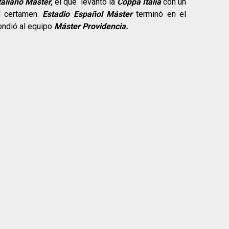
taliano Máster,
el que levantó la
Coppa Italia
con un
 certamen.
Estadio Español Máster
terminó en el
ondió al equipo
Máster Providencia.