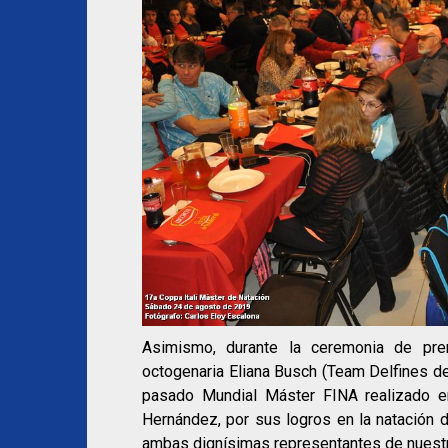
Asimismo, durante la ceremonia de pre
octogenaria Eliana Busch (Team Delfines de
pasado Mundial Máster FINA realizado en
Hernández, por sus logros en la natación d
ambas dignísimas representantes de nuestr