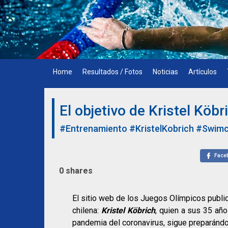
Skip
to
content
Home
Resultados / Fotos
Noticias
Artículos
El objetivo de Kristel Köb
#Entrenamiento
#KristelKobrich
#Swimc
Face
0
shares
El sitio web de los Juegos Olímpicos publi
chilena:
Kristel Köbrich
, quien a sus 35 año
pandemia del coronavirus, sigue preparándo