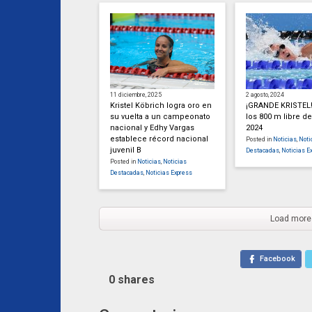
11 diciembre, 2025
2 agosto, 2024
Kristel Köbrich logra oro en
¡GRANDE KRISTEL!
su vuelta a un campeonato
los 800 m libre de
nacional y Edhy Vargas
2024
establece récord nacional
Posted in
Noticias
,
Noti
juvenil B
Destacadas
,
Noticias E
Posted in
Noticias
,
Noticias
Destacadas
,
Noticias Express
Load more
Facebook
0
shares