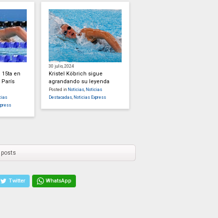
30 julio, 2024
 15ta en
Kristel Köbrich sigue
 París
agrandando su leyenda
Posted in
Noticias
,
Noticias
cias
Destacadas
,
Noticias Express
xpress
 posts
Twitter
WhatsApp