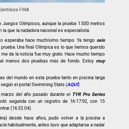
 Gentileza FINA
 Juegos Olímpicos, aunque la prueba 1.500 metros
n la que la nadadora nacional es especialista.
yo esperaba hace muchísimo tiempo. Ya tengo
seis
 prueba. Una final Olímpica es lo que hemos querido
 me da la noticia fue muy grato. Hace mucho tiempo
ir al menos dos pruebas más de fondo. Estoy
muy
s del mundo en esta prueba tanto en piscina larga
, según el portal Swimming Stats (
AQUÍ
)
en marzo del año pasado durante el
TYR Pro Series
edó segunda con un registro de 16:17.92, con 15
trar (16:32.04).
ina) desde hace años, pudo volver a la piscina a
acía habitualmente, antes tuvo que adaptarse a nadar