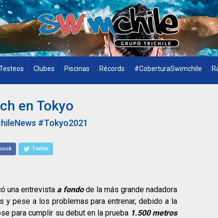
Testeos
Clubes
Piscinas
Récords
#CoberturaSwimchile
R
rich en Tokyo
hileNews
#Tokyo2021
book
Twitter
có una entrevista
a fondo
de la más grande nadadora
s y pese a los problemas para entrenar, debido a la
se para cumplir su debut en la prueba
1.500 metros