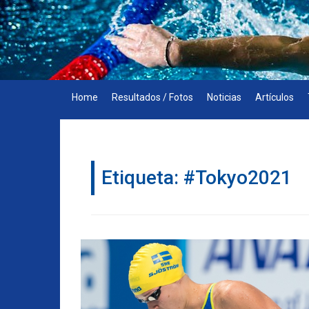
Skip
to
content
Home
Resultados / Fotos
Noticias
Artículos
Etiqueta:
#Tokyo2021