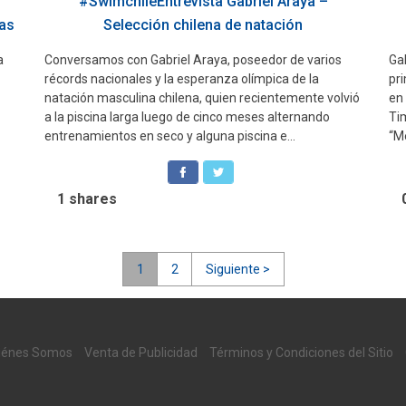
#SwimchileEntrevista Gabriel Araya –
tas
Selección chilena de natación
a
Conversamos con Gabriel Araya, poseedor de varios
Gab
récords nacionales y la esperanza olímpica de la
pr
natación masculina chilena, quien recientemente volvió
en
a la piscina larga luego de cinco meses alternando
Tim
entrenamientos en seco y alguna piscina e...
“Me
1
shares
1
2
Siguiente >
iénes Somos
Venta de Publicidad
Términos y Condiciones del Sitio