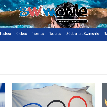
Testeos
Clubes
Piscinas
Récords
#CoberturaSwimchile
R