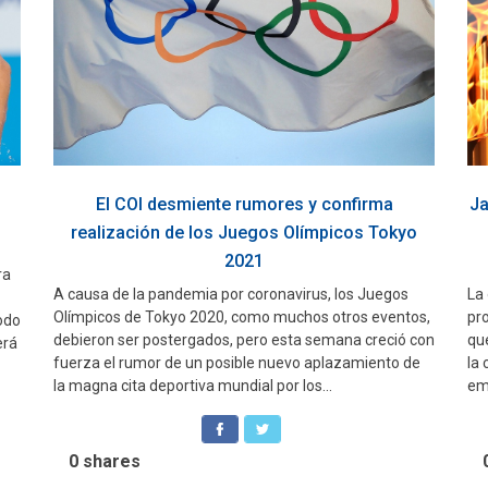
El COI desmiente rumores y confirma
Ja
realización de los Juegos Olímpicos Tokyo
2021
ra
A causa de la pandemia por coronavirus, los Juegos
La
Olímpicos de Tokyo 2020, como muchos otros eventos,
pr
odo
debieron ser postergados, pero esta semana creció con
que
erá
fuerza el rumor de un posible nuevo aplazamiento de
la
la magna cita deportiva mundial por los...
em
0
shares