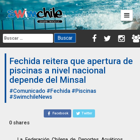
Skip
to
content
Buscar:
Fechida reitera que apertura de
piscinas a nivel nacional
depende del Minsal
#Comunicado
#Fechida
#Piscinas
#SwimchileNews
Facebook
Twitter
0
shares
La Federación Chilena de Deportes Acuáticos