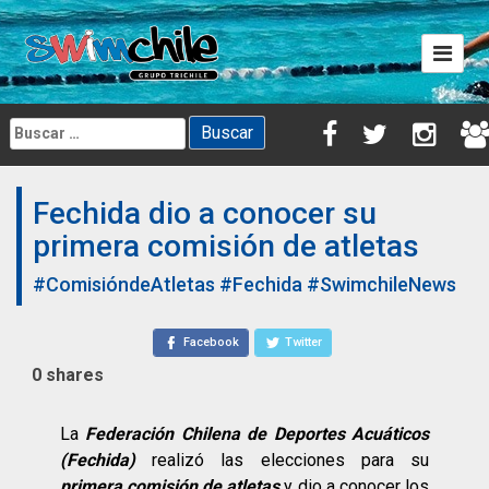
Skip
to
content
Buscar:
Fechida dio a conocer su
primera comisión de atletas
#ComisióndeAtletas
#Fechida
#SwimchileNews
Facebook
Twitter
0
shares
La
Federación Chilena de Deportes Acuáticos
(Fechida)
realizó las elecciones para su
primera comisión de atletas
y dio a conocer los