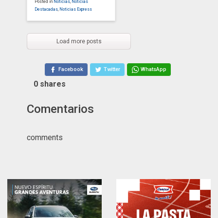
Posted in
Noticias
,
Noticias
Destacadas
,
Noticias Express
Load more posts
Facebook
Twitter
WhatsApp
0
shares
Comentarios
comments