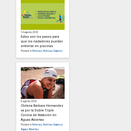
14 agosto, 2020
Estos son los pasos para
que los nadadores puedan
entrenar en piscinas
Posted in
Noticias
,
Noticias Express
6 agosto, 2026
Chilena Bárbara Hernandez
va por la Doble Triple
Corona de Natación en
Aguas Abiertas
Posted in
Noticias
,
Noticias Express
,
Aguas Abiertas