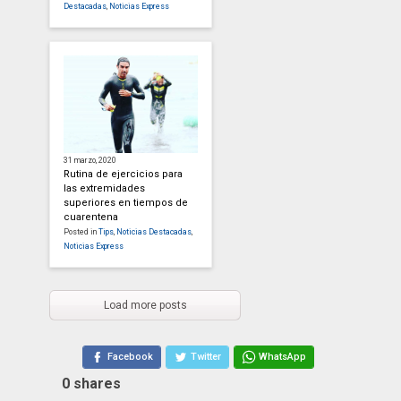
Destacadas
,
Noticias Express
31 marzo, 2020
Rutina de ejercicios para
las extremidades
superiores en tiempos de
cuarentena
Posted in
Tips
,
Noticias Destacadas
,
Noticias Express
Load more posts
Facebook
Twitter
WhatsApp
0
shares