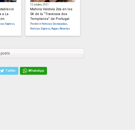
12 octubre, 2021
stableció
Mahina Valdivia 2da en los
a a La
5K de la “Travessia dos
cón
Templarios” de Portugal
cias Express
,
Posted in
Noticias Destacadas
,
Noticias Express
,
Aguas Abiertas
 posts
Twitter
WhatsApp