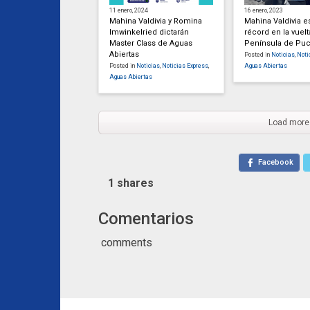
11 enero, 2024
16 enero, 2023
Mahina Valdivia y Romina
Mahina Valdivia e
Imwinkelried dictarán
récord en la vuelt
Master Class de Aguas
Península de Pu
Abiertas
Posted in
Noticias
,
Noti
Posted in
Noticias
,
Noticias Express
,
Aguas Abiertas
Aguas Abiertas
Load more
Facebook
1
shares
Comentarios
comments