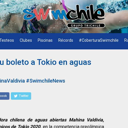
Testeos
Clubes
Piscinas
Récords
#CoberturaSwimchile
R
u boleto a Tokio en aguas
naValdivia
#SwimchileNews
book
Twitter
ra chilena de aguas abiertas Mahina Valdivia,
icos de Tokio 2020,
en la competencia preolímpica