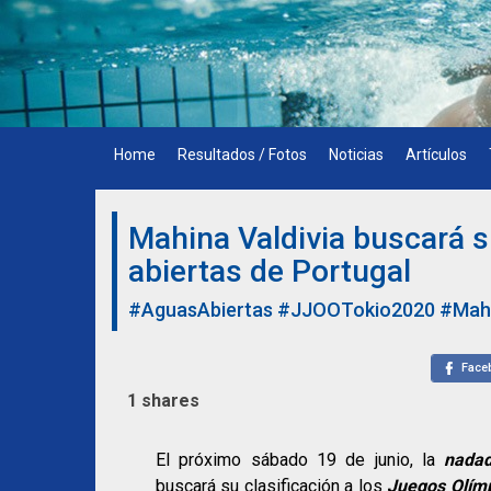
Skip
to
content
Home
Resultados / Fotos
Noticias
Artículos
Mahina Valdivia buscará s
abiertas de Portugal
#AguasAbiertas
#JJOOTokio2020
#Mahi
Face
1
shares
El próximo sábado 19 de junio, la
nadado
buscará su clasificación a los
Juegos Olímp