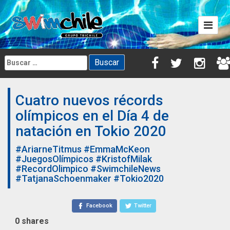
Skip
to
content
Buscar:
Cuatro nuevos récords
olímpicos en el Día 4 de
natación en Tokio 2020
#AriarneTitmus
#EmmaMcKeon
#JuegosOlímpicos
#KristofMilak
#RecordOlimpico
#SwimchileNews
#TatjanaSchoenmaker
#Tokio2020
Facebook
Twitter
0
shares