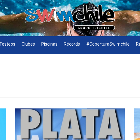
Testeos
Clubes
Piscinas
Récords
#CoberturaSwimchile
R