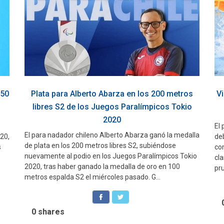
 50
Plata para Alberto Abarza en los 200 metros
Vi
libres S2 de los Juegos Paralímpicos Tokio
2020
El
El para nadador chileno Alberto Abarza ganó la medalla
20,
de
de plata en los 200 metros libres S2, subiéndose
s
co
nuevamente al podio en los Juegos Paralímpicos Tokio
cla
2020, tras haber ganado la medalla de oro en 100
pru
metros espalda S2 el miércoles pasado. G...
0
shares