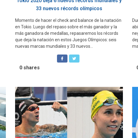
Tokio 2020 deja 6 nuevos récords mundiales y
33 nuevos récords olímpicos
Momento de hacer el check and balance de la natación
Dur
en Tokio. Luego del repaso sobre el más ganador y la
abi
más ganadora de medallas, repasaremos los récords
ne
que deja la natación en estos Juegos Olímpicos: seis
de
nuevas marcas mundiales y 33 nuevos...
ma
0
shares