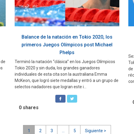
Balance de la natación en Tokio 2020, los
primeros Juegos Olímpicos post Michael
Phelps
Se
 de
Terminó la natación “clásica” en los Juegos Olímpicos
Tok
os
Tokio 2020 y sin duda, los grandes ganadores
de 
individuales de esta cita son la australiana Emma
ré
McKeon, que logró siete medallas y entró a un grupo de
co
selectos nadadores que logran este i...
0
shares
1
2
3
…
5
Siguiente >