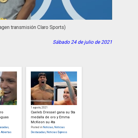
gen transmisión Claro Sports)
Sábado 24 de julio de 2021
1 agosto, 2021
oro
Caeleb Dressel gana su 5ta
aguas
medalla de oro y Emma
McKeon su 4ta
tacadas
,
Posted in
Noticias
,
Noticias
 Abiertas
Destacadas
,
Noticias Express