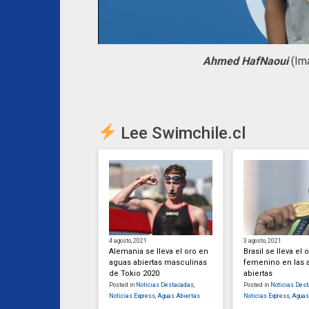
Ahmed HafNaoui
(Ima
Lee Swimchile.cl
4 agosto, 2021
3 agosto, 2021
Alemania se lleva el oro en
Brasil se lleva el 
aguas abiertas masculinas
femenino en las 
de Tokio 2020
abiertas
Posted in
Noticias Destacadas
,
Posted in
Noticias Des
Noticias Express
,
Aguas Abiertas
Noticias Express
,
Aguas