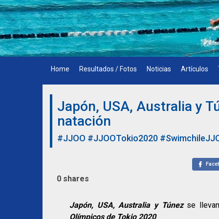
Skip
to
content
Home
Resultados / Fotos
Noticias
Artículos
Japón, USA, Australia y T
natación
#JJOO
#JJOOTokio2020
#SwimchileJJ
Face
0
shares
Japón, USA, Australia y Túnez
se lleva
Olímpicos de Tokio 2020
.