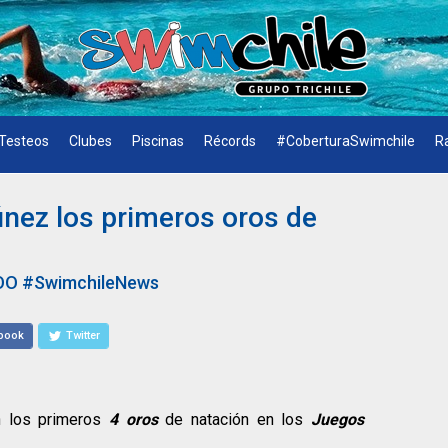
Testeos
Clubes
Piscinas
Récords
#CoberturaSwimchile
R
únez los primeros oros de
OO
#SwimchileNews
book
Twitter
n los primeros
4 oros
de natación en los
Juegos