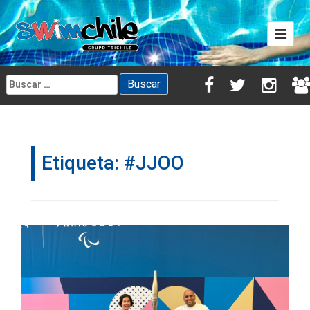
Skip
to
content
Buscar:
Etiqueta:
#JJOO