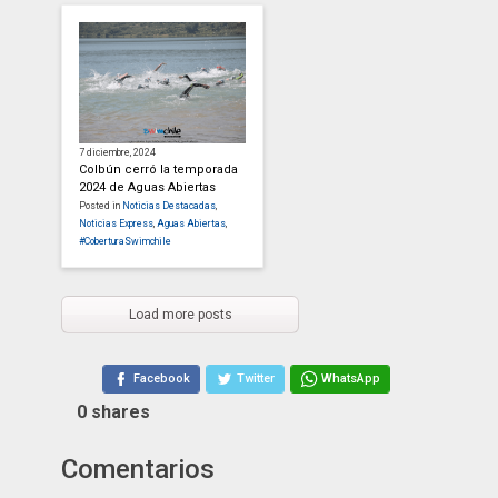
7 diciembre, 2024
Colbún cerró la temporada
2024 de Aguas Abiertas
Posted in
Noticias Destacadas
,
Noticias Express
,
Aguas Abiertas
,
#CoberturaSwimchile
Load more posts
Facebook
Twitter
WhatsApp
0
shares
Comentarios