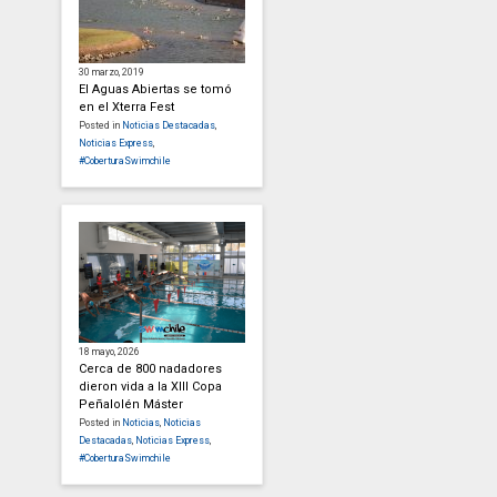
30 marzo, 2019
El Aguas Abiertas se tomó
en el Xterra Fest
Posted in
Noticias Destacadas
,
Noticias Express
,
#CoberturaSwimchile
18 mayo, 2026
Cerca de 800 nadadores
dieron vida a la XIII Copa
Peñalolén Máster
Posted in
Noticias
,
Noticias
Destacadas
,
Noticias Express
,
#CoberturaSwimchile