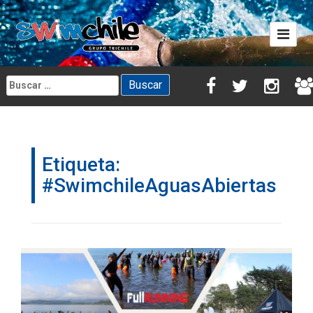
Skip
to
content
Buscar:
Etiqueta:
#SwimchileAguasAbiertas