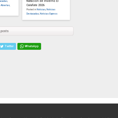
Natación de Invierno El
tacadas
,
Calafate 2026
 Abiertas
,
Posted in
Noticias
,
Noticias
Destacadas
,
Noticias Express
 posts
Twitter
WhatsApp