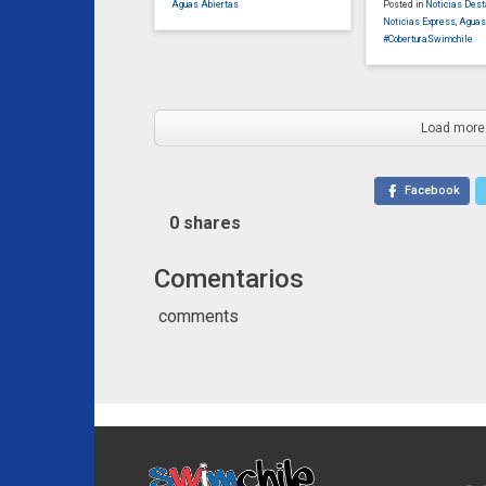
Aguas Abiertas
Posted in
Noticias Des
Noticias Express
,
Aguas
#CoberturaSwimchile
Load more
Facebook
0
shares
Comentarios
comments