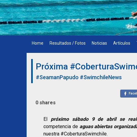
Skip
to
content
Home
Resultados / Fotos
Noticias
Artículos
Próxima #CoberturaSwim
#SeamanPapudo
#SwimchileNews
Face
0
shares
El
próximo sábado 9 de abril se real
competencia de
aguas abiertas organizada 
nuestra #CoberturaSwimchile.