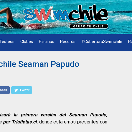
Testeos
Clubes
Piscinas
Récords
#CoberturaSwimchile
R
chile Seaman Papudo
book
Twitter
izará la primera versión del Seaman Papudo,
por Triatletas.cl,
donde estaremos presentes con