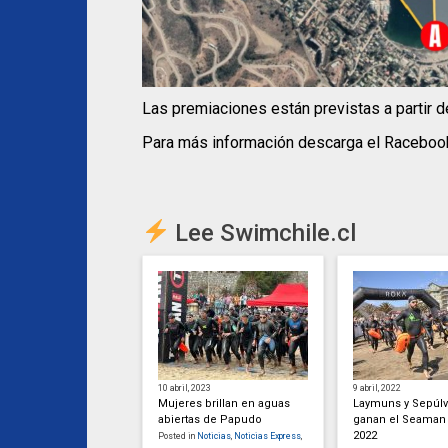
Las premiaciones están previstas a partir d
Para más información descarga el Racebook
Lee Swimchile.cl
10 abril, 2023
9 abril, 2022
Mujeres brillan en aguas
Laymuns y Sepúl
abiertas de Papudo
ganan el Seaman
2022
Posted in
Noticias
,
Noticias Express
,