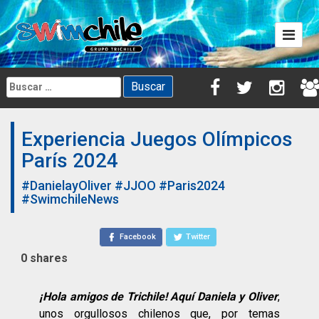
Skip
to
content
Buscar:
Experiencia Juegos Olímpicos
París 2024
#DanielayOliver
#JJOO
#Paris2024
#SwimchileNews
Facebook
Twitter
0
shares
¡Hola amigos de Trichile! Aquí Daniela y Oliver
,
unos orgullosos chilenos que, por temas