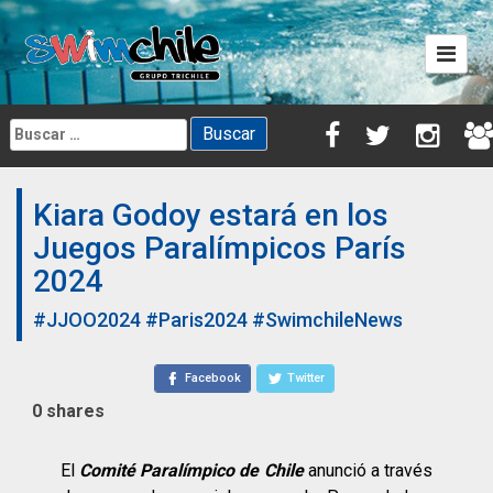
Skip
to
content
Buscar:
Kiara Godoy estará en los
Juegos Paralímpicos París
2024
#JJOO2024
#Paris2024
#SwimchileNews
Facebook
Twitter
0
shares
El
C
omité Paralímpico de Chile
anunció a través