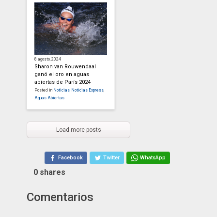
8 agosto, 2024
Sharon van Rouwendaal
ganó el oro en aguas
abiertas de París 2024
Posted in
Noticias
,
Noticias Express
,
Aguas Abiertas
Load more posts
Facebook
Twitter
WhatsApp
0
shares
Comentarios