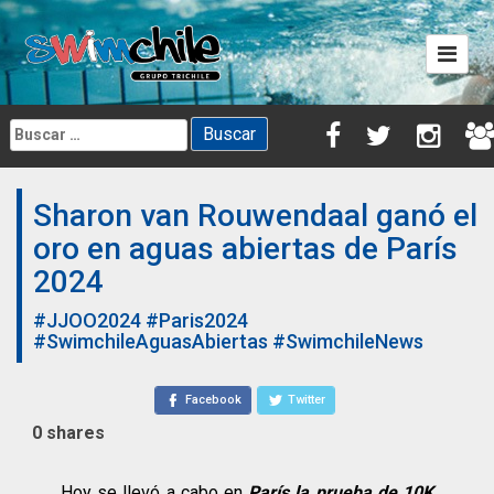
Skip
to
content
Buscar:
Sharon van Rouwendaal ganó el
oro en aguas abiertas de París
2024
#JJOO2024
#Paris2024
#SwimchileAguasAbiertas
#SwimchileNews
Facebook
Twitter
0
shares
Hoy se llevó a cabo en
París la prueba de 10K