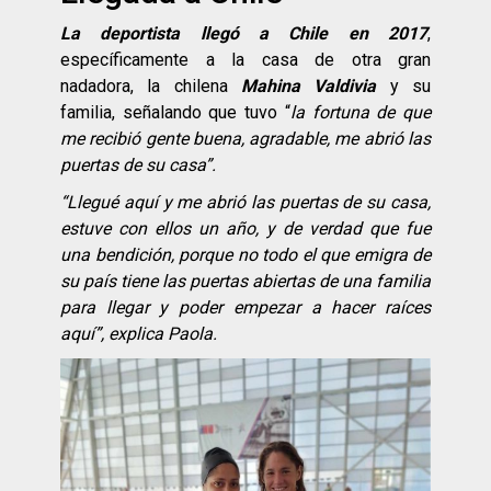
La deportista llegó a Chile en 2017
,
específicamente a la casa de otra gran
nadadora, la chilena
Mahina Valdivia
y su
familia, señalando que tuvo “
la fortuna de que
me recibió
gente buena, agradable, me abrió
las
puertas de su casa”.
“Llegu
é
aquí
y me abrió
las puertas de su casa,
estuve con ellos un año, y de verdad que fue
una bendició
n, porque no todo el que emigra de
su paí
s tiene las puertas abiertas de una familia
para llegar y poder empezar a hacer raí
ces
aquí”, explica Paola.