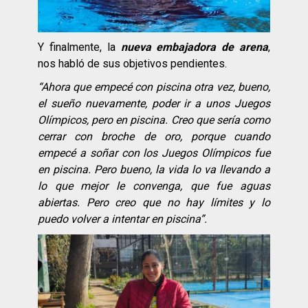
Y finalmente, la
nueva embajadora de arena
,
nos habló de sus objetivos pendientes.
“
Ahora que empec
é
con piscina otra vez, bueno,
el sueño nuevamente, poder ir a unos Juegos
Olí
mpicos
, pero en piscina. Creo que serí
a como
cerrar con broche de oro, porque cuando
empec
é a so
ñar con los Juegos Olí
mpicos fue
en piscina. Pero bueno, la vida lo va llevando a
lo que mejor le convenga, que fue aguas
abiertas. Pero creo que no hay lí
mites y lo
puedo volver a intentar en piscina”.