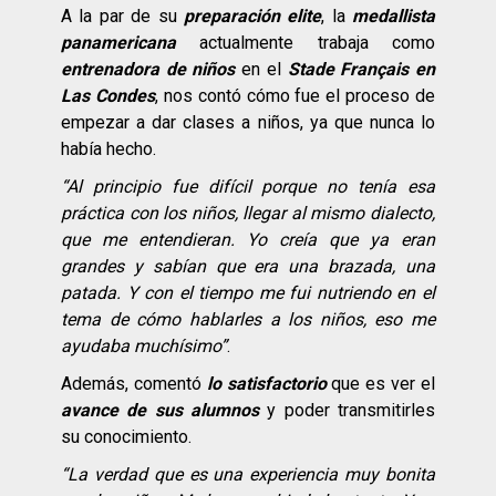
A la par de su
preparación elite
, la
medallista
panamericana
actualmente trabaja como
entrenadora de niños
en el
Stade Français en
Las Condes
, nos contó cómo fue el proceso de
empezar a dar clases a niños, ya que nunca lo
había hecho.
“
Al principio fue difí
cil porque no tení
a esa
prá
ctica con los niños, llegar al mismo dialecto,
que me entendieran. Yo creí
a que ya eran
grandes y sabí
an que era una brazada, una
patada. Y con el tiempo me fui nutriendo en el
tema de có
mo hablarles a los niños, eso me
ayudaba muchísimo”
.
Además, comentó
lo satisfactorio
que es ver el
avance de sus alumnos
y poder transmitirles
su conocimiento.
“
La verdad que es una experiencia muy bonita