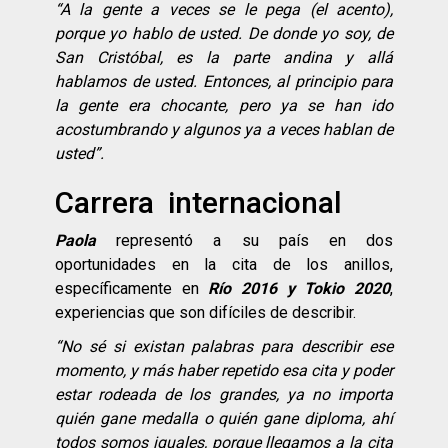
“
A la gente a veces se le pega (el acento),
porque yo hablo de usted. De donde yo soy, de
San Cristó
bal, es la parte andina y all
á
hablamos de usted. Entonces, al principio para
la gente era chocante, pero ya se han ido
acostumbrando y algunos ya a veces hablan de
usted”.
Carrera internacional
Paola
representó a su país en dos
oportunidades en la cita de los anillos,
específicamente en
Río 2016 y Tokio 2020
,
experiencias que son difíciles de describir.
“
No s
é
si existan palabras para describir ese
momento, y má
s haber repetido esa cita y poder
estar rodeada de los grandes, ya no importa
qui
én gane medalla o qui
én gane diploma, ahí
todos somos iguales, porque llegamos a la cita