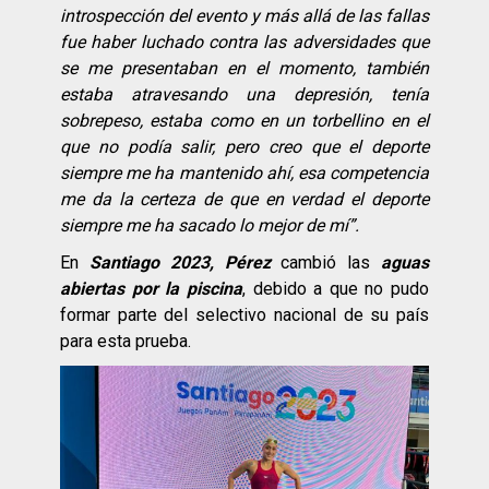
introspecció
n del evento y más all
á
de las fallas
fue haber luchado contra las adversidades que
se me presentaban en el momento, tambi
é
n
estaba atravesando una depresió
n, tení
a
sobrepeso, estaba como en un torbellino en el
que no podí
a salir, pero creo que el deporte
siempre me ha mantenido ahí
, esa competencia
me da la certeza de que en verdad el deporte
siempre me ha sacado lo mejor de mí”.
En
Santiago 2023, Pérez
cambió las
aguas
abiertas por la piscina
, debido a que no pudo
formar parte del selectivo nacional de su país
para esta prueba.