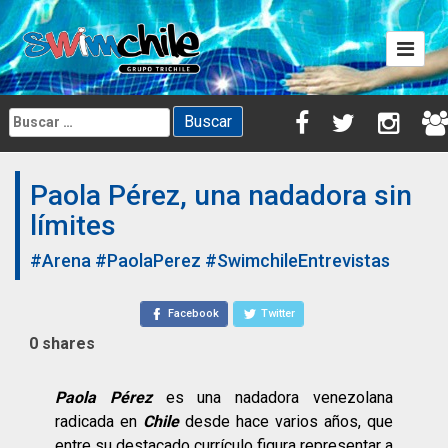
Skip
to
content
Buscar:
Paola Pérez, una nadadora sin
límites
#Arena
#PaolaPerez
#SwimchileEntrevistas
Facebook
Twitter
0
shares
Paola Pérez
es una nadadora venezolana
radicada en
Chile
desde hace varios años, que
entre su destacado currículo figura representar a