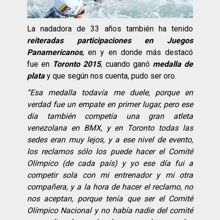
La nadadora de 33 años también ha tenido
reiteradas participaciones en Juegos
Panamericanos
, en y en donde más destacó
fue en
Toronto 2015
, cuando ganó
medalla de
plata
y que según nos cuenta, pudo ser oro.
“
Esa medalla todavía me duele
, porque en
verdad fue un empate en primer lugar, pero ese
dí
a tambi
én competí
a una gran atleta
venezolana en BMX, y en Toronto todas las
sedes eran muy lejos, y a ese nivel de evento,
los reclamos sólo los puede hacer el Comit
é
Olí
mpico (de cada paí
s) y yo ese dí
a fui a
competir sola con mi entrenador y mi otra
compañera, y a la hora de hacer el reclamo, no
nos aceptan, porque tení
a que ser el Comit
é
Olímpico
Nacional y no habí
a nadie del comit
é