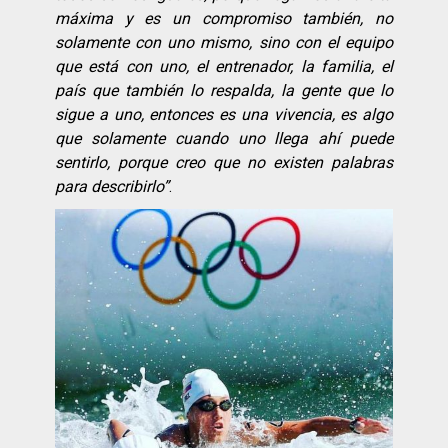
má
xima y es un compromiso tambi
é
n, no
solamente con uno mismo, sino con el equipo
que est
á
con uno, el entrenador, la familia, el
paí
s que tambi
é
n lo respalda, la gente que lo
sigue a uno, entonces es una vivencia, es algo
que solamente cuando uno llega ahí
puede
sentirlo, porque creo que no existen palabras
para describirlo”
.