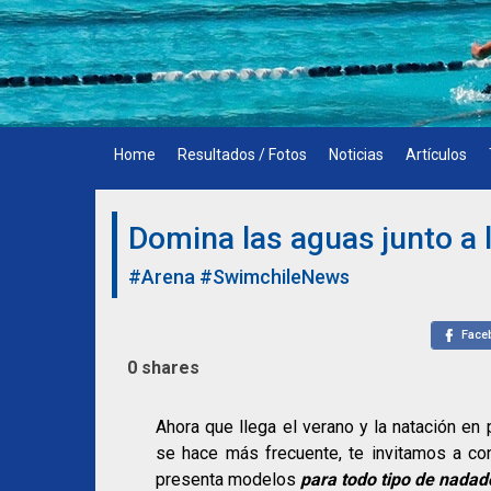
Skip
to
content
Home
Resultados / Fotos
Noticias
Artículos
Domina las aguas junto a 
#Arena
#SwimchileNews
Face
0
shares
Ahora que llega el verano y la natación en 
se hace más frecuente, te invitamos a co
presenta modelos
para todo tipo de nadad