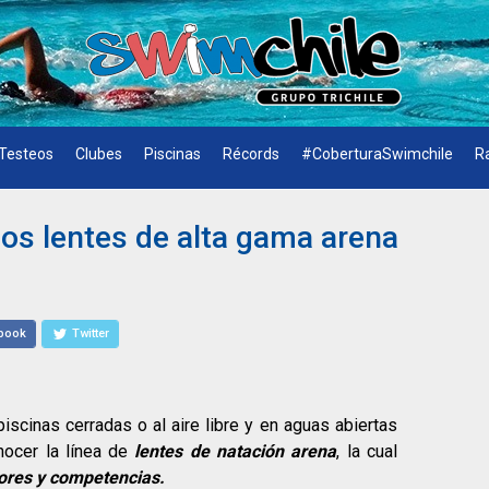
Testeos
Clubes
Piscinas
Récords
#CoberturaSwimchile
R
los lentes de alta gama arena
book
Twitter
piscinas cerradas o al aire libre y en aguas abiertas
nocer la línea de
lentes de natación arena
, la cual
ores y competencias.