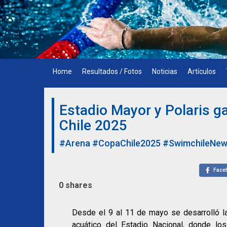
Skip
to
content
Home
Resultados / Fotos
Noticias
Artículos
Estadio Mayor y Polaris ga
Chile 2025
#Arena
#CopaChile2025
#SwimchileNe
Face
0
shares
Desde el 9 al 11 de mayo se desarrolló la
acuático del Estadio Nacional, donde lo