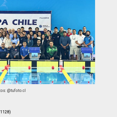
tos: @tufoto.cl
(1128)