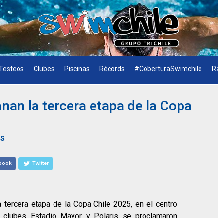
Testeos
Clubes
Piscinas
Récords
#CoberturaSwimchile
R
nan la tercera etapa de la Copa
ws
book
Twitter
 tercera etapa de la Copa Chile 2025, en el centro
s clubes Estadio Mayor y Polaris se proclamaron