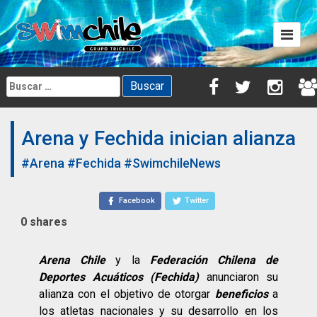
Skip
to
content
Buscar:
Arena y Fechida inician alianza
#Arena
#Fechida
#SwimchileNews
Facebook
Twitter
0
shares
Arena Chile
y la
F
ederación Chilena de
Deportes Acuáticos (Fechida)
anunciaron su
alianza con el objetivo de otorgar
beneficios
a
los atletas nacionales y su desarrollo en los