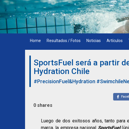
Skip
to
content
Home
Resultados / Fotos
Noticias
Artículos
SportsFuel será a partir d
Hydration Chile
#PrecisionFuel&Hydration
#SwimchileN
Face
0
shares
Luego de dos exitosos años, tanto para e
marca, la empresa nacional
SportsFuel
(úni