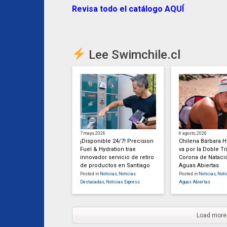
Revisa todo el catálogo AQUÍ
Lee Swimchile.cl
7 mayo, 2026
6 agosto, 2026
¡Disponible 24/7! Precision
Chilena Bárbara 
Fuel & Hydration trae
va por la Doble Tr
innovador servicio de retiro
Corona de Nataci
de productos en Santiago
Aguas Abiertas
Posted in
Noticias
,
Noticias
Posted in
Noticias
,
Noti
Destacadas
,
Noticias Express
Aguas Abiertas
Load more