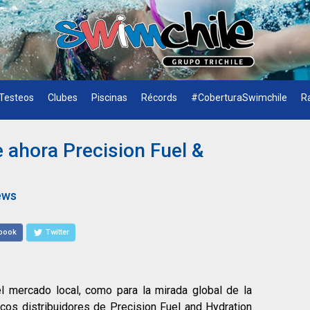
Testeos
Clubes
Piscinas
Récords
#CoberturaSwimchile
R
e ahora Precision Fuel &
ews
book
Twitter
l mercado local, como para la mirada global de la
cos distribuidores de Precision Fuel and Hydration