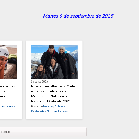
Martes 9 de septiembre de 2025
6 agosto, 2026
Hernandez
Nueve medallas para Chile
iple
en el segundo día del
ón en
Mundial de Natación de
Invierno El Calafate 2026
cias Express
,
Posted in
Noticias
,
Noticias
Destacadas
,
Noticias Express
 posts