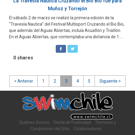
La Travesía Naútica Cruzando el Bio Bio fue para
Muñoz y Torrejón
El sábado 2 de marzo se realizó la primera edición de la
“Travesía Nautica” del Festival Multisport Cruzando el Bio Bio,
que además del Aguas Abiertas, incluía Acuatlón y Triatlón.
En el Aguas Abiertas, que contemplaba una distancia de 1....
0
shares
Navegación
< Anterior
1
2
3
4
5
Siguiente >
de
entradas
Quiénes Somos
Venta de Publicidad
Términos y
Condiciones del Sitio
Colaboradores