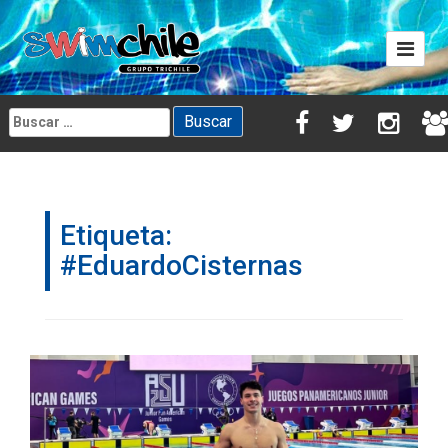
Skip
to
content
Buscar:
Etiqueta:
#EduardoCisternas