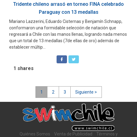
Tridente chileno arrasó en torneo FINA celebrado
Paraguay con 13 medallas
Mariano Lazzerini, Eduardo Cisternas y Benjamín Schnapp,
conformaron una formidable selección de natación que
regresará a Chile con las manos llenas, logrando nada menos
que un total de 13 medallas (7de ellas de oro) además de
establecer múltip...
1
shares
Navegación
1
2
3
Siguiente >
de
entradas
Quiénes Somos
Venta de Publicidad
Términos y