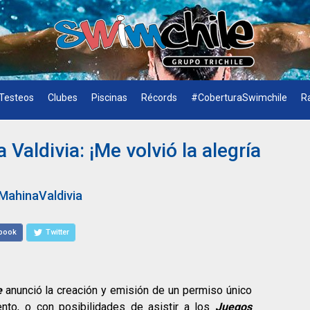
Testeos
Clubes
Piscinas
Récords
#CoberturaSwimchile
R
Valdivia: ¡Me volvió la alegría
MahinaValdivia
book
Twitter
e
anunció la creación y emisión de un permiso único
ento, o con posibilidades de asistir a los
Juegos