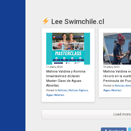
Lee Swimchile.cl
11 enero, 2024
16 enero, 2023
Mahina Valdivia y Romina
Mahina Valdivia e
Imwinkelried dictarán
récord en la vuelt
Master Class de Aguas
Península de Pu
Abiertas
Posted in
Noticias
,
Noti
Posted in
Noticias
,
Noticias Express
,
Aguas Abiertas
Aguas Abiertas
Load more