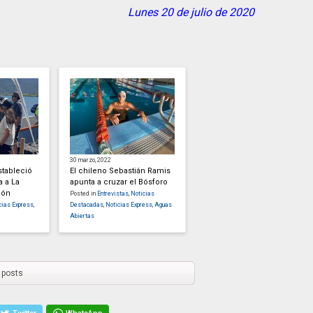
Lunes 20 de julio de 2020
30 marzo, 2022
stableció
El chileno Sebastián Ramis
a a La
apunta a cruzar el Bósforo
cón
Posted in
Entrevistas
,
Noticias
cias Express
,
Destacadas
,
Noticias Express
,
Aguas
Abiertas
 posts