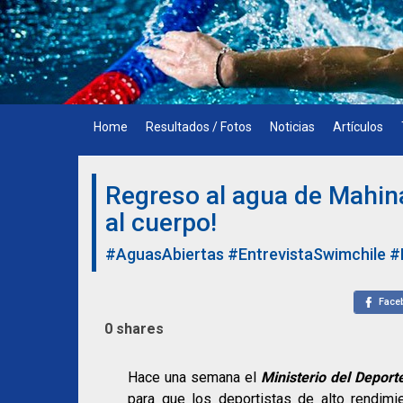
Skip
to
content
Home
Resultados / Fotos
Noticias
Artículos
Regreso al agua de Mahina 
al cuerpo!
#AguasAbiertas
#EntrevistaSwimchile
#
Face
0
shares
Hace una semana el
Ministerio del Deport
para que los deportistas de alto rendimi