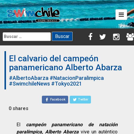
Skip
to
content
Buscar:
El calvario del campeón
panamericano Alberto Abarza
#AlbertoAbarza
#NatacionParalimpica
#SwimchileNews
#Tokyo2021
Facebook
Twitter
0
shares
El
campeón panamericano de natación
paralímpica, Alberto Abarza
vive un auténtico