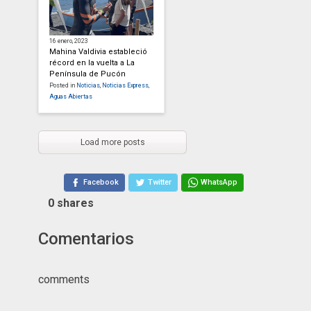
16 enero, 2023
Mahina Valdivia estableció
récord en la vuelta a La
Península de Pucón
Posted in
Noticias
,
Noticias Express
,
Aguas Abiertas
Load more posts
Facebook
Twitter
WhatsApp
0
shares
Comentarios
comments