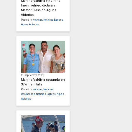
Mahina Valdivia y Romina
Imwinkelried dictarán
Master Class de Aguas
Abiertas
Posted in
Noticias
,
Noticias Express
,
Aguas Abiertas
11 septiembre, 2023
Mahina Valdivia segunda en
37km en Italia
Posted in
Noticias
,
Noticias
Destacadas
,
Noticias Express
,
Aguas
Abiertas