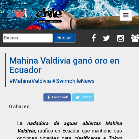
Skip
to
content
Buscar:
Mahina Valdivia ganó oro en
Ecuador
#MahinaValdivia
#SwimchileNews
Facebook
Twitter
0
shares
La
nadadora de aguas abiertas Mahina
Valdivia,
ratificó en Ecuador que mantiene sus
opciones vigentes para
clasificarse a Tokyo