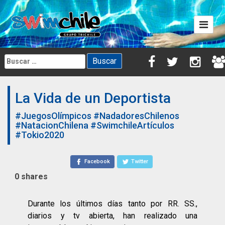
Skip
to
content
Buscar:
La Vida de un Deportista
#JuegosOlímpicos
#NadadoresChilenos
#NatacionChilena
#SwimchileArtículos
#Tokio2020
Facebook
Twitter
0
shares
Durante los últimos días tanto por RR. SS.,
diarios y tv abierta, han realizado una