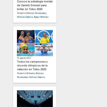
Conoce la estrategia mental
de Caeleb Dressel para
brillar en Tokio 2020
Posted in
Noticias Destacadas
,
Noticias Express
,
Aguas Abiertas
10 agosto, 2021
Todos los campeones y
récords olímpicos de la
natación en Tokio 2020
Posted in
Artículos
,
Noticias
Destacadas
,
Noticias Express