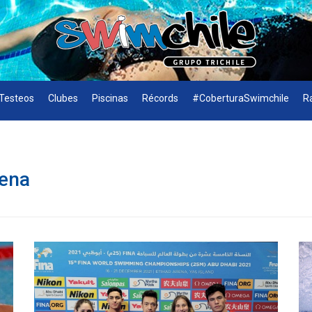
Testeos
Clubes
Piscinas
Récords
#CoberturaSwimchile
R
lena