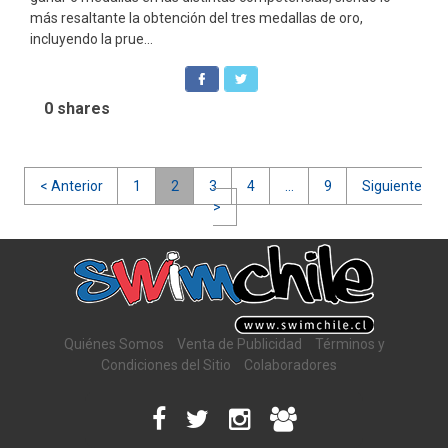
más resaltante la obtención del tres medallas de oro,
incluyendo la prue...
0
shares
Navegación
< Anterior
1
2
3
4
…
9
Siguiente
>
de
entradas
Quiénes Somos
Venta de Publicidad
Términos y
Condiciones del Sitio
Colaboradores