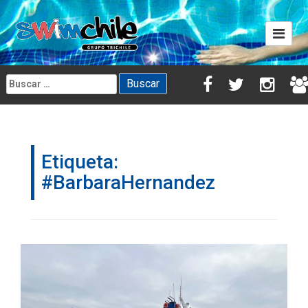
Skip
to
content
Buscar:
Etiqueta:
#BarbaraHernandez