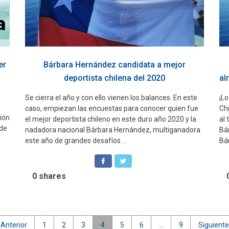
er
Bárbara Hernández candidata a mejor
deportista chilena del 2020
al
Se cierra el año y con ello vienen los balances. En este
¡Lo
caso, empiezan las encuestas para conocer quien fue
Ch
ión
el mejor deportista chileno en este duro año 2020 y la
al
sde
nadadora nacional Bárbara Hernández, multiganadora
Bár
este año de grandes desafíos ...
Bár
0
shares
 Anterior
1
2
3
4
5
6
…
9
Siguiente