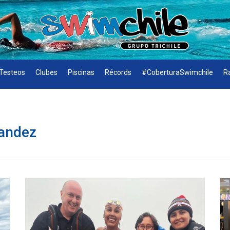
Testeos
Clubes
Piscinas
Récords
#CoberturaSwimchile
R
andez