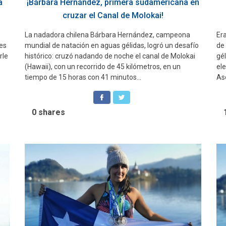
a
¡Bárbara Hernández, primera sudamericana en
cruzar el Canal de Molokai!
La nadadora chilena Bárbara Hernández, campeona
Er
es
mundial de natación en aguas gélidas, logró un desafío
de
rle
histórico: cruzó nadando de noche el canal de Molokai
gé
(Hawaii), con un recorrido de 45 kilómetros, en un
ele
tiempo de 15 horas con 41 minutos...
As
0
shares