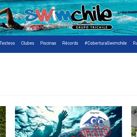
Testeos
Clubes
Piscinas
Récords
#CoberturaSwimchile
R