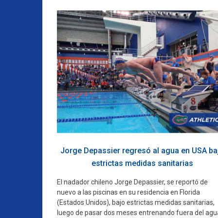
Jorge Depassier regresó al agua en USA ba
estrictas medidas sanitarias
El nadador chileno Jorge Depassier, se reportó de
nuevo a las piscinas en su residencia en Florida
(Estados Unidos), bajo estrictas medidas sanitarias,
luego de pasar dos meses entrenando fuera del agu