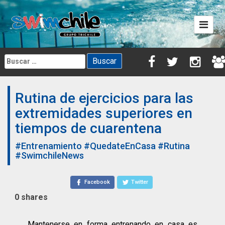
Skip
to
content
Buscar:
Rutina de ejercicios para las
extremidades superiores en
tiempos de cuarentena
#Entrenamiento
#QuedateEnCasa
#Rutina
#SwimchileNews
Facebook
Twitter
0
shares
Mantenerse en forma entrenando en casa es