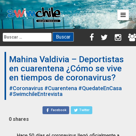
Skip
to
content
Buscar:
Mahina Valdivia – Deportistas
en cuarentena ¿Cómo se vive
en tiempos de coronavirus?
#Coronavirus
#Cuarentena
#QuedateEnCasa
#SwimchileEntrevista
Facebook
Twitter
0
shares
Hace 50 días el coronavirus llegó oficialmente a