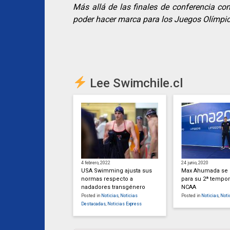
Más allá de las finales de conferencia con
poder hacer marca para los Juegos Olímpi
Lee Swimchile.cl
4 febrero, 2022
24 junio, 2020
USA Swimming ajusta sus
Max Ahumada se 
normas respecto a
para su 2ª tempor
nadadores transgénero
NCAA
Posted in
Noticias
,
Noticias
Posted in
Noticias
,
Noti
Destacadas
,
Noticias Express