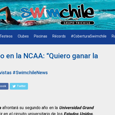
Testeos
Clubes
Piscinas
Récords
#CoberturaSwimchile
R
 en la NCAA: “Quiero ganar la
vistas
#SwimchileNews
book
Twitter
a
afrontará su segundo año en la
Universidad Grand
r en el circuito universitario de los
Estados Unidos,