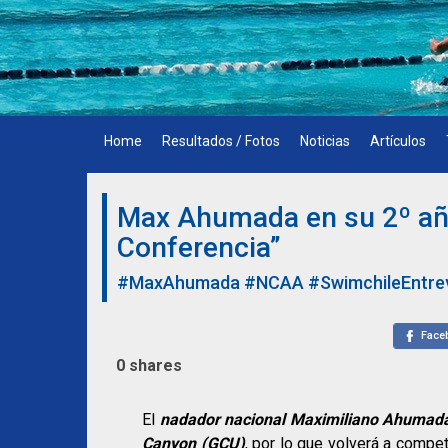
Skip
to
content
Home
Resultados / Fotos
Noticias
Artículos
Max Ahumada en su 2º año
Conferencia”
#MaxAhumada
#NCAA
#SwimchileEntre
Face
0
shares
El
nadador nacional Maximiliano Ahumad
Canyon (GCU)
, por lo que volverá a competi