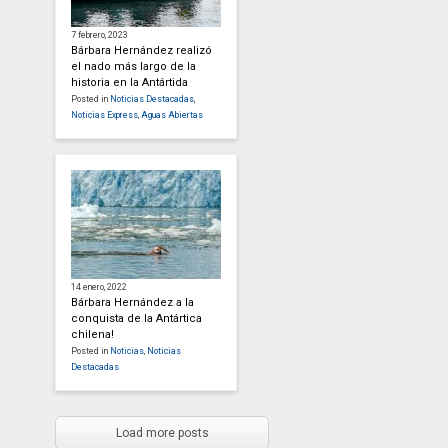
7 febrero, 2023
Bárbara Hernández realizó
el nado más largo de la
historia en la Antártida
Posted in
Noticias Destacadas
,
Noticias Express
,
Aguas Abiertas
14 enero, 2022
Bárbara Hernández a la
conquista de la Antártica
chilena!
Posted in
Noticias
,
Noticias
Destacadas
Load more posts