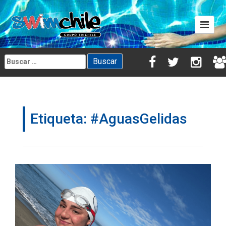
Skip
to
content
Buscar:
Etiqueta:
#AguasGelidas