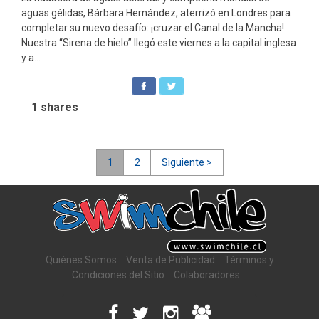
aguas gélidas, Bárbara Hernández, aterrizó en Londres para
completar su nuevo desafío: ¡cruzar el Canal de la Mancha!
Nuestra “Sirena de hielo” llegó este viernes a la capital inglesa
y a...
1
shares
Navegación
1
2
Siguiente >
de
entradas
Quiénes Somos
Venta de Publicidad
Términos y
Condiciones del Sitio
Colaboradores