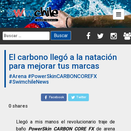
Skip
to
content
Buscar:
El carbono llegó a la natación
para mejorar tus marcas
#Arena
#PowerSkinCARBONCOREFX
#SwimchileNews
Facebook
Twitter
0
shares
Llegó a mis manos el revolucionario traje de
baño
PowerSkin CARBON CORE FX
de arena