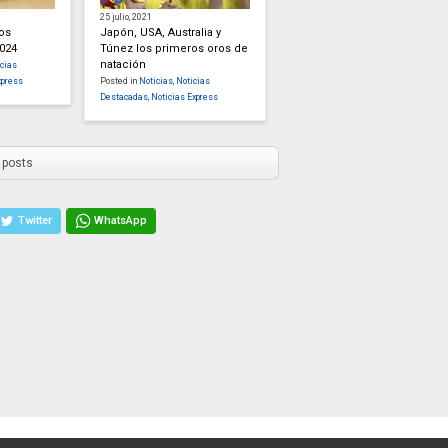
25 julio, 2021
os
Japón, USA, Australia y
2024
Túnez los primeros oros de
natación
cias
xpress
Posted in
Noticias
,
Noticias
Destacadas
,
Noticias Express
 posts
Twitter
WhatsApp