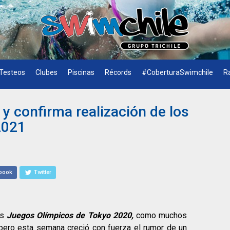
Testeos
Clubes
Piscinas
Récords
#CoberturaSwimchile
R
y confirma realización de los
2021
book
Twitter
os
Juegos Olímpicos de Tokyo 2020,
como muchos
pero esta semana creció con fuerza el rumor de un