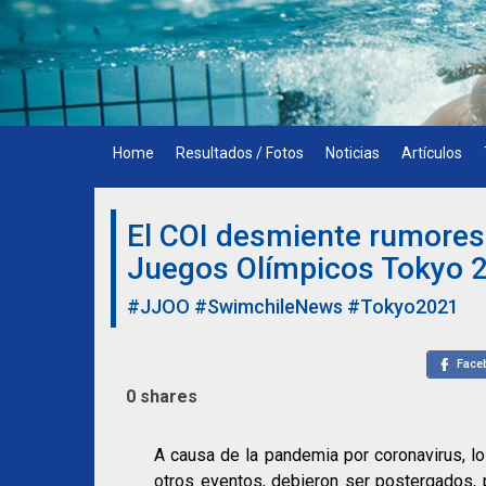
Skip
to
content
Home
Resultados / Fotos
Noticias
Artículos
El COI desmiente rumores 
Juegos Olímpicos Tokyo 
#JJOO
#SwimchileNews
#Tokyo2021
Face
0
shares
A causa de la pandemia por coronavirus, l
otros eventos, debieron ser postergados, 